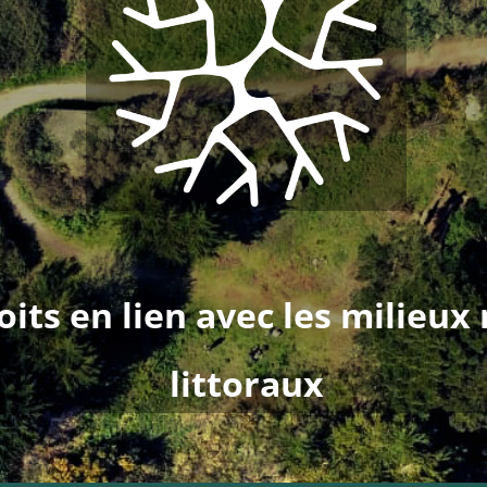
its en lien avec les milieux 
littoraux