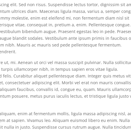
ing elit. Sed non risus. Suspendisse lectus tortor, dignissim sit a
mentum ultrices diam. Maecenas ligula massa, varius a, semper con
nummy molestie, enim est eleifend mi, non fermentum diam nisl sit
erisque vitae, consequat in, pretium a, enim. Pellentesque congue.
s vestibulum bibendum augue. Praesent egestas leo in pede. Praese
 augue blandit sodales. Vestibulum ante ipsum primis in faucibus o
quam nibh. Mauris ac mauris sed pede pellentesque fermentum.
ndrerit.
e ut, mi. Aenean ut orci vel massa suscipit pulvinar. Nulla sollicitu
turpis ullamcorper nibh, in tempus sapien eros vitae ligula.
 felis. Curabitur aliquet pellentesque diam. Integer quis metus vi
et, consectetuer adipiscing elit. Morbi vel erat non mauris convalli
s, aliquam faucibus, convallis id, congue eu, quam. Mauris ullamcor
ntum posuere, metus purus iaculis lectus, et tristique ligula justo 
 aliquam, enim at fermentum mollis, ligula massa adipiscing nisl, a
sem at sapien. Vivamus leo. Aliquam euismod libero eu enim. Nulla
pit nulla in justo. Suspendisse cursus rutrum augue. Nulla tincidun