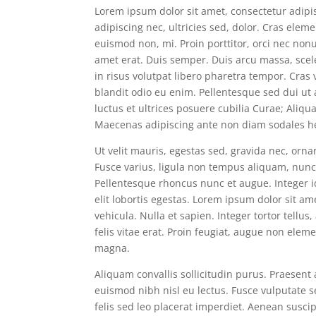
Lorem ipsum dolor sit amet, consectetur adipisc
adipiscing nec, ultricies sed, dolor. Cras ele
euismod non, mi. Proin porttitor, orci nec no
amet erat. Duis semper. Duis arcu massa, scel
in risus volutpat libero pharetra tempor. Cra
blandit odio eu enim. Pellentesque sed dui ut
luctus et ultrices posuere cubilia Curae; Ali
Maecenas adipiscing ante non diam sodales he
Ut velit mauris, egestas sed, gravida nec, ornar
Fusce varius, ligula non tempus aliquam, nunc 
Pellentesque rhoncus nunc et augue. Integer id
elit lobortis egestas. Lorem ipsum dolor sit am
vehicula. Nulla et sapien. Integer tortor tellu
felis vitae erat. Proin feugiat, augue non eleme
magna.
Aliquam convallis sollicitudin purus. Praesent
euismod nibh nisl eu lectus. Fusce vulputate 
felis sed leo placerat imperdiet. Aenean susci