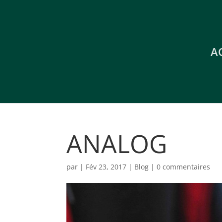
A
ANALOG
par
|
Fév 23, 2017
|
Blog
|
0 commentaires