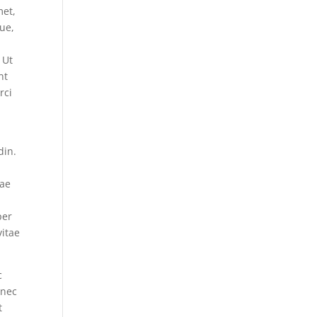
met,
gue,
 Ut
nt
rci
din.
tae
s
per
vitae
c
 nec
t